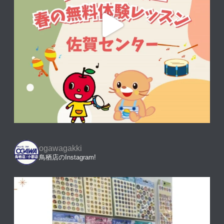
ogawagakki
鳥栖店のInstagram!