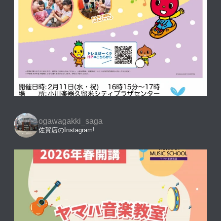
ogawagakki_saga
佐賀店のInstagram!