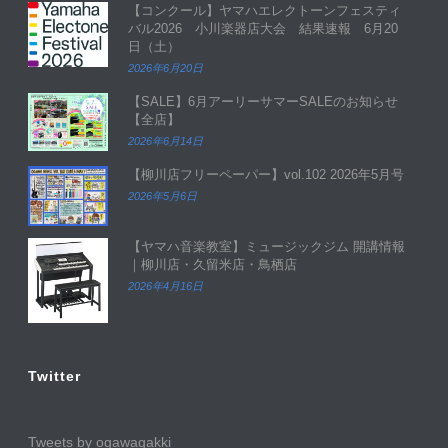
【コンクール】ヤマハエレクトーンフェスティ
バル2026 小川楽器店大会 結果速報 6月20
日（土）
2026年6月20日
【SALE】6月アーリーサマーSALEのお知らせ
【全店】
2026年6月14日
【柳川店フリーペーパー】vol.102 2026年5月号
2026年5月6日
【ヤマハ音楽教室】ミュージックジム 開講情報
｜柳川店・久留米店・鳥栖店
2026年4月16日
Twitter
Tweets by ogawagakki