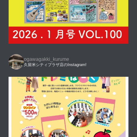
ogawagakki_kurume
久留米シティプラザ店のInstagram!