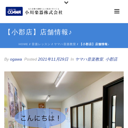
【小郡店】店舗情報♪
HOME
/
音楽レッスン
/
ヤマハ音楽教室
/ 【小郡店】店舗情報♪
By
ogawa
Posted
2021年11月29日
In
ヤマハ音楽教室
,
小郡店