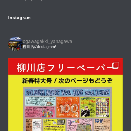
Instagram
ogawagakki_yanagawa
柳川店のInstagram!