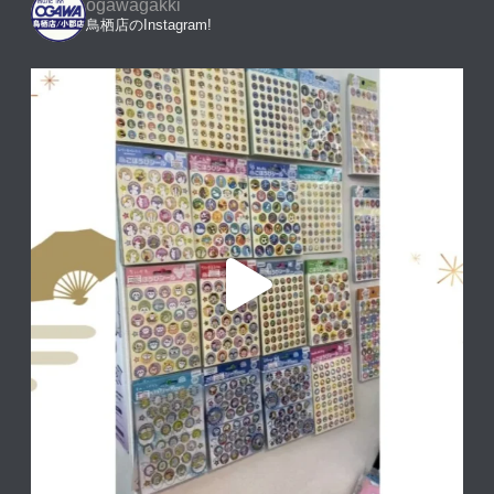
ogawagakki
鳥栖店のInstagram!