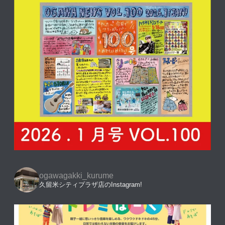
ogawagakki_kurume
久留米シティプラザ店のInstagram!