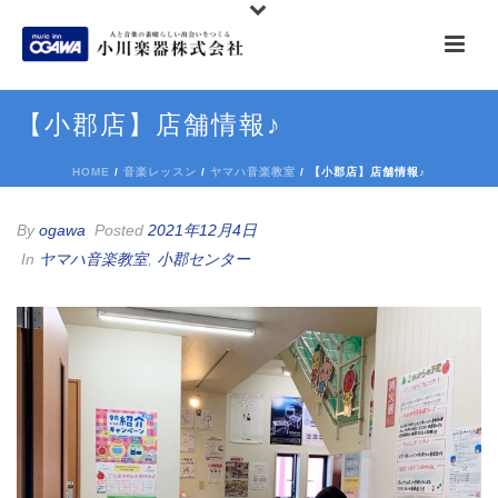
【小郡店】店舗情報♪
HOME
/
音楽レッスン
/
ヤマハ音楽教室
/ 【小郡店】店舗情報♪
By
ogawa
Posted
2021年12月4日
In
ヤマハ音楽教室
,
小郡センター