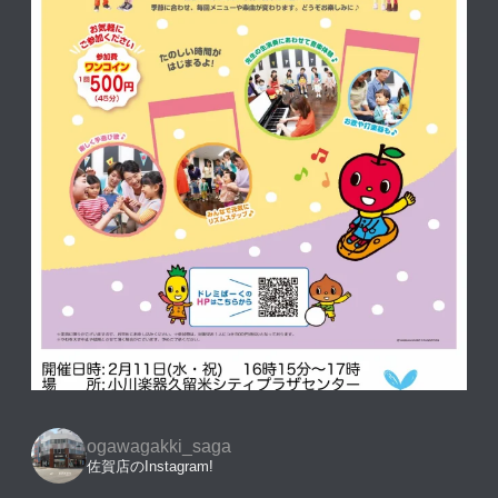
ogawagakki_saga
佐賀店のInstagram!