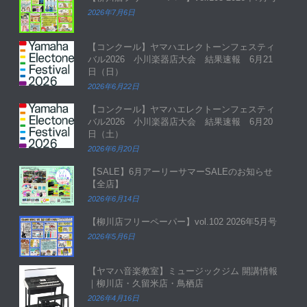
2026年7月6日
【コンクール】ヤマハエレクトーンフェスティ
バル2026 小川楽器店大会 結果速報 6月21
日（日）
2026年6月22日
【コンクール】ヤマハエレクトーンフェスティ
バル2026 小川楽器店大会 結果速報 6月20
日（土）
2026年6月20日
【SALE】6月アーリーサマーSALEのお知らせ
【全店】
2026年6月14日
【柳川店フリーペーパー】vol.102 2026年5月号
2026年5月6日
【ヤマハ音楽教室】ミュージックジム 開講情報
｜柳川店・久留米店・鳥栖店
2026年4月16日