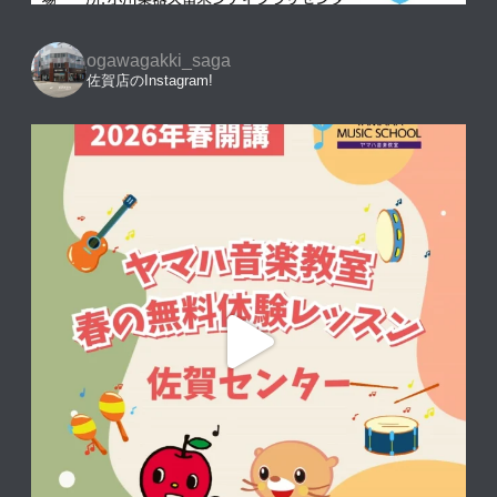
ogawagakki_saga
佐賀店のInstagram!