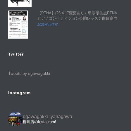
【PTNA】(26.4.17変更あり）甲斐環先生PTNA
ピアノコンペティション公開レッスン曲目案内
2026年4月7日
Twitter
Tweets by ogawagakki
Instagram
ogawagakki_yanagawa
柳川店のInstagram!