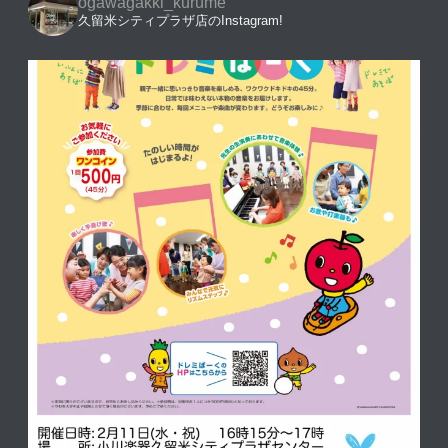
ogawagakki_kurume
久留米シティプラザ店のInstagram!