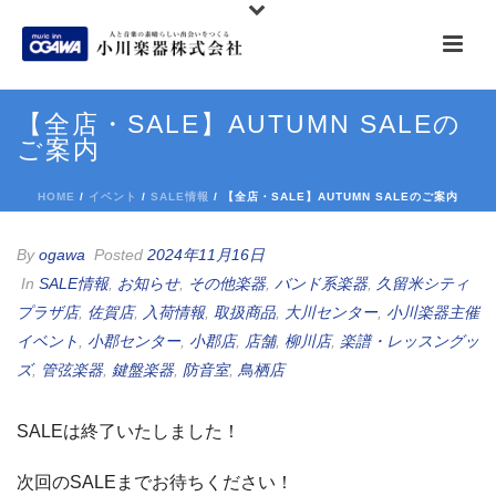
【全店・SALE】AUTUMN SALEの
ご案内
HOME
/
イベント
/
SALE情報
/ 【全店・SALE】AUTUMN SALEのご案内
By
ogawa
Posted
2024年11月16日
In
SALE情報
,
お知らせ
,
その他楽器
,
バンド系楽器
,
久留米シティ
プラザ店
,
佐賀店
,
入荷情報
,
取扱商品
,
大川センター
,
小川楽器主催
イベント
,
小郡センター
,
小郡店
,
店舗
,
柳川店
,
楽譜・レッスングッ
ズ
,
管弦楽器
,
鍵盤楽器
,
防音室
,
鳥栖店
SALEは終了いたしました！
次回のSALEまでお待ちください！