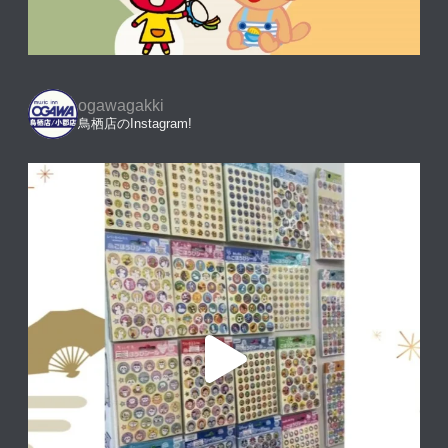
ogawagakki
鳥栖店のInstagram!