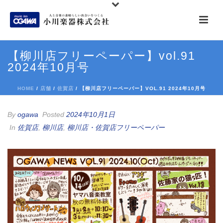
【柳川店フリーペーパー】vol.91
2024年10月号
HOME
/
店舗
/
佐賀店
/ 【柳川店フリーペーパー】VOL.91 2024年10月号
By
ogawa
Posted
2024年10月1日
In
佐賀店
,
柳川店
,
柳川店・佐賀店フリーペーパー