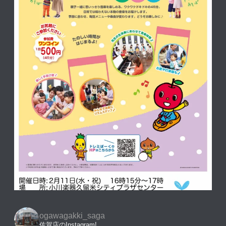
ogawagakki_saga
佐賀店のInstagram!