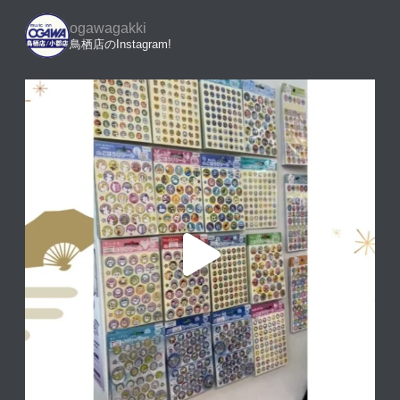
ogawagakki
鳥栖店のInstagram!